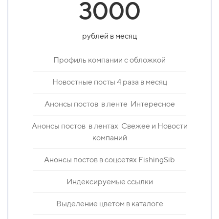
30
2700
00
рублей в месяц
рублей в месяц
Профиль компании с обложкой
Профиль компании с обложкой
Новостные посты 4 раза в месяц
Новостные посты 4 раза в месяц
Анонсы постов в ленте Интересное
Анонсы постов в ленте Интересное
Анонсы постов в лентах Свежее и Новости
Анонсы постов в лентах Свежее и Новости
компаний
компаний
Анонсы постов в соцсетях FishingSib
Анонсы постов в соцсетях FishingSib
Индексируемые ссылки
Индексируемые ссылки
Выделение цветом в каталоге
Выделение цветом в каталоге