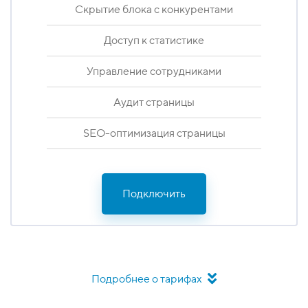
Скрытие блока с конкурентами
Скрытие блока с конкурентами
Доступ к статистике
Доступ к статистике
Управление сотрудниками
Управление сотрудниками
Аудит страницы
Аудит страницы
SEO-оптимизация страницы
SEO-оптимизация страницы
Подключить на год
Подключить
Подробнее о тарифах